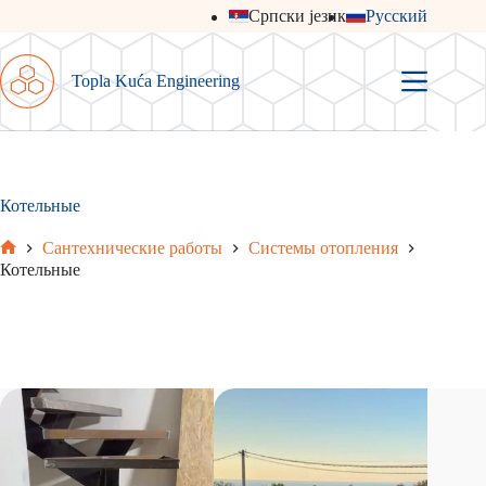
Перейти
Српски језик
Русский
к
сути
Topla Kuća Engineering
Котельные
Сантехнические работы
Системы отопления
Главная
Котельные