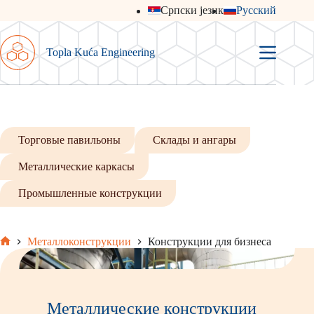
Перейти
Српски језик
Русский
к
сути
Topla Kuća Engineering
Торговые павильоны
Склады и ангары
Металлические каркасы
Промышленные конструкции
Металлоконструкции
Конструкции для бизнеса
Главная
Металлические конструкции