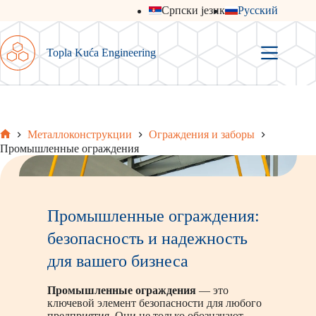
Перейти
Српски језик
Русский
к
сути
Topla Kuća Engineering
Металлоконструкции
Ограждения и заборы
Главная
Промышленные ограждения
Промышленные ограждения:
безопасность и надежность
для вашего бизнеса
Промышленные ограждения
— это
ключевой элемент безопасности для любого
предприятия. Они не только обозначают