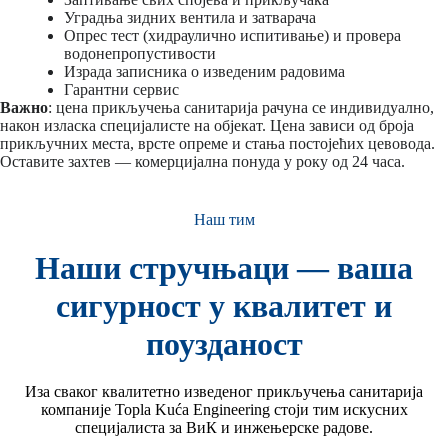
Уградња зидних вентила и затварача
Опрес тест (хидраулично испитивање) и провера
водонепропустивости
Израда записника о изведеним радовима
Гарантни сервис
Важно
: цена прикључења санитарија рачуна се индивидуално,
након изласка специјалисте на објекат. Цена зависи од броја
прикључних места, врсте опреме и стања постојећих цевовода.
Оставите захтев — комерцијална понуда у року од 24 часа.
Наш тим
Наши стручњаци — ваша
сигурност у квалитет и
поузданост
Иза сваког квалитетно изведеног прикључења санитарија
компаније Topla Kuća Engineering стоји тим искусних
специјалиста за ВиК и инжењерске радове.