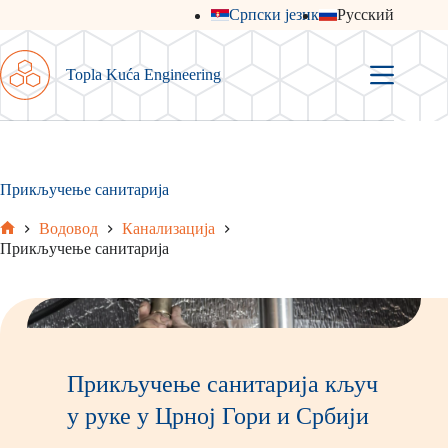
Skip
Српски језик
Русский
to
content
Topla Kuća Engineering
Прикључење санитарија
Водовод
Канализација
Home
Прикључење санитарија
Прикључење санитарија кључ
у руке у Црној Гори и Србији