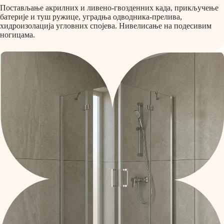
Постављање акрилних и ливено-гвозденних када, прикључење
батерије и туш ружице, уградња одводника-прелива,
хидроизолација угловних спојева. Нивелисање на подесивим
ногицама.