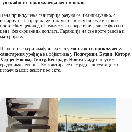
туш кабине
и
прикључења веш машине
.
Цена прикључења санитарија рачуна се индивидуално, с
обзиром на број прикључних места, врсту опреме и стање
постојећих цевовода. Нудимо транспарентне услове: фиксна
цена, без скривених доплата. Гаранција на све врсте радова и
материјале.
Наши инжењери имају искуство у
монтажи и прикључењу
санитарних уређаја
на објектима у
Подгорици, Будви, Котору,
Херцег Новом, Тивту, Београду, Новом Саду
и другим
градовима региона. Контактирајте нас ради консултације и
израчуна цене вашег пројекта.