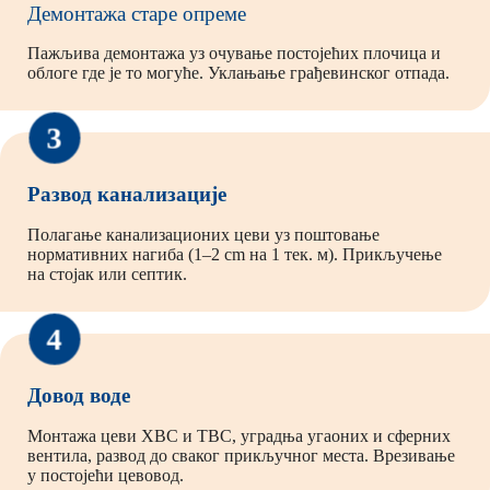
Демонтажа старе опреме
Пажљива демонтажа уз очување постојећих плочица и
облоге где је то могуће. Уклањање грађевинског отпада.
3
Развод канализације
Полагање канализационих цеви уз поштовање
нормативних нагиба (1–2 cm на 1 тек. м). Прикључење
на стојак или септик.
4
Довод воде
Монтажа цеви ХВС и ТВС, уградња угаоних и сферних
вентила, развод до сваког прикључног места. Врезивање
у постојећи цевовод.