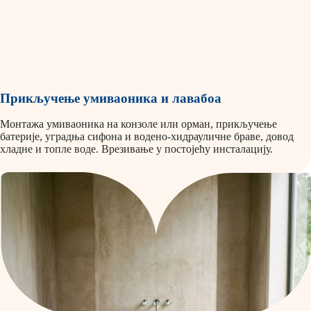
Прикључење умиваоника и лавабоа
Монтажа умиваоника на конзоле или орман, прикључење
батерије, уградња сифона и водено-хидрауличне браве, довод
хладне и топле воде. Врезивање у постојећу инсталацију.