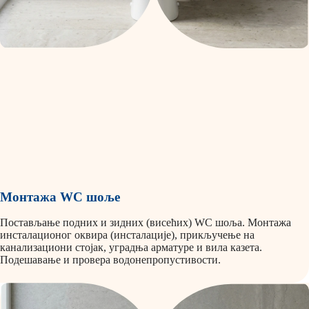
Монтажа WC шоље
Постављање подних и зидних (висећих) WC шоља. Монтажа
инсталационог оквира (инсталације), прикључење на
канализациони стојак, уградња арматуре и вила казета.
Подешавање и провера водонепропустивости.