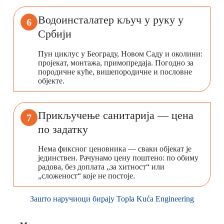
Водоинсталатер кључ у руку у
6
Србији
Пун циклус у Београду, Новом Саду и околини:
пројекат, монтажа, примопредаја. Погодно за
породичне куће, вишепородичне и пословне
објекте.
Прикључење санитарија — цена
7
по задатку
Нема фиксног ценовника — сваки објекат је
јединствен. Рачунамо цену поштено: по обиму
радова, без доплата „за хитност“ или
„сложеност“ које не постоје.
Зашто наручиоци бирају Topla Kuća Engineering