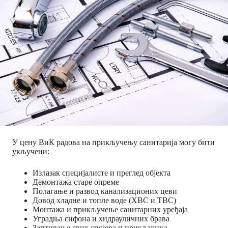
У цену ВиК радова на прикључењу санитарија могу бити
укључени:
Излазак специјалисте и преглед објекта
Демонтажа старе опреме
Полагање и развод канализационих цеви
Довод хладне и топле воде (ХВС и ТВС)
Монтажа и прикључење санитарних уређаја
Уградња сифона и хидрауличних брава
Заптивање свих спојева и прикључака