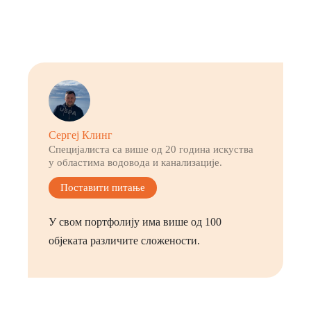
Сергеј Клинг
Специјалиста са више од 20 година искуства
у областима водовода и канализације.
Поставити питање
У свом портфолију има више од 100
објеката различите сложености.