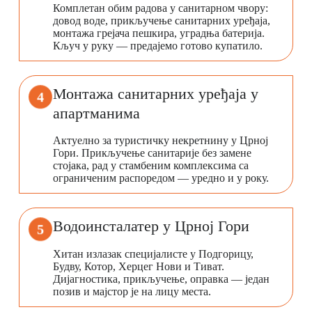
Комплетан обим радова у санитарном чвору:
довод воде, прикључење санитарних уређаја,
монтажа грејача пешкира, уградња батерија.
Кључ у руку — предајемо готово купатило.
Монтажа санитарних уређаја у
4
апартманима
Актуелно за туристичку некретнину у Црној
Гори. Прикључење санитарије без замене
стојака, рад у стамбеним комплексима са
ограниченим распоредом — уредно и у року.
Водоинсталатер у Црној Гори
5
Хитан излазак специјалисте у Подгорицу,
Будву, Котор, Херцег Нови и Тиват.
Дијагностика, прикључење, оправка — један
позив и мајстор је на лицу места.