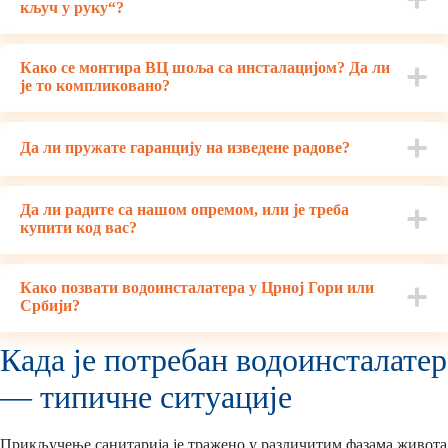
кључ у руку“?
Како се монтира ВЦ шоља са инсталацијом? Да ли
је то компликовано?
Да ли пружате гаранцију на изведене радове?
Да ли радите са нашом опремом, или је треба
купити код вас?
Како позвати водоинсталатера у Црној Гори или
Србији?
Када је потребан водоинсталатер
— типичне ситуације
Прикључење санитарија је тражено у различитим фазама живота