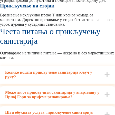
уградња доводи до пукотина и помицања после годину-две.
Прикључење на стојак
Врезивање искључиво преко Т или крсног комада са
манжетном. Директно врезивање у стојак без заптивања — чест
узрок цурења у суседним становима.
Честа питања о прикључењу
санитарија
Одговарамо на типична питања — искрено и без маркетиншких
клишеа.
Колико кошта прикључење санитарија кључ у
руку?
Може ли се прикључити санитарија у апартману у
Црној Гори за вријеме реновирања?
Шта обухвата услуга „прикључење санитарија