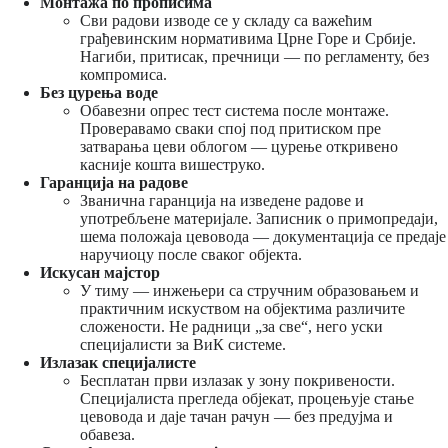
Монтажа по прописима
Сви радови изводе се у складу са важећим
грађевинским нормативима Црне Горе и Србије.
Нагиби, притисак, пречници — по регламенту, без
компромиса.
Без цурења воде
Обавезни опрес тест система после монтаже.
Проверавамо сваки спој под притиском пре
затварања цеви облогом — цурење откривено
касније кошта вишеструко.
Гаранција на радове
Званична гаранција на изведене радове и
употребљене материјале. Записник о примопредаји,
шема положаја цевовода — документација се предаје
наручиоцу после сваког објекта.
Искусан мајстор
У тиму — инжењери са стручним образовањем и
практичним искуством на објектима различите
сложености. Не радници „за све“, него уски
специјалисти за ВиК системе.
Излазак специјалисте
Бесплатан први излазак у зону покривености.
Специјалиста прегледа објекат, процењује стање
цевовода и даје тачан рачун — без предујма и
обавеза.