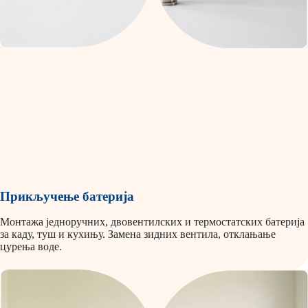
Прикључење батерија
Монтажа једноручних, двовентилских и термостатских батерија
за каду, туш и кухињу. Замена зидних вентила, отклањање
цурења воде.