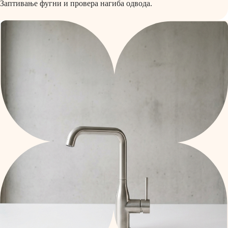
Заптивање фугни и провера нагиба одвода.