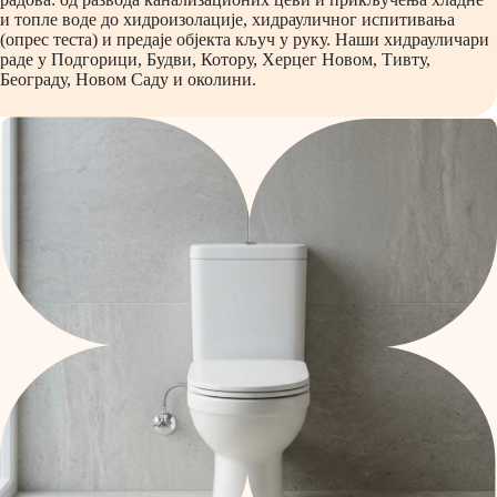
и топле воде до хидроизолације, хидрауличног испитивања
(опрес теста) и предаје објекта кључ у руку. Наши хидрауличари
раде у Подгорици, Будви, Котору, Херцег Новом, Тивту,
Београду, Новом Саду и околини.