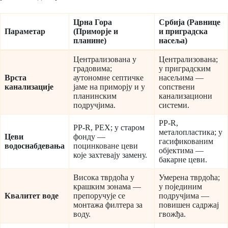
Црна Гора
Србија (Равнице
Параметар
(Приморје и
и приградска
планине)
насеља)
Централизована у
Централизована;
градовима;
у пригрaдским
Врста
аутономне септичке
насељима —
канализације
јаме на приморју и у
сопствени
планинским
канализациони
подручјима.
системи.
PP-R,
PP-R, PEX; у старом
металопластика; у
Цеви
фонду —
гасификованим
водоснабдевања
поцинковане цеви
објектима —
које захтевају замену.
бакарне цеви.
Висока тврдоћа у
Умерена тврдоћа;
крашким зонама —
у појединим
Квалитет воде
препоручује се
подручјима —
монтажа филтера за
повишен садржај
воду.
гвожђа.