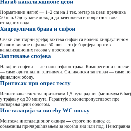
Нагиб канализационе цеви
Нормативни нагиб — 1–2 cm на 1 тек. метар за цеви пречника
50 mm. Одступање доводи до зачепљења и повратног тока
отпадних вода.
Хидраулична брава и сифон
Сваки санитарни уређај захтева сифон са водено-хидрауличном
бравом висине најмање 50 mm — то је баријера против
канализационих гасова у просторији.
Заптивање спојева
Навојни спојеви — лен или тефлон трака. Компресиони спојеви
— само оригинални заптивачи. Силиконски заптивач — само по
финалном ободу.
Притисак при опрес тесту
Испитивање система притиском 1,5 пута радног (минимум 6 bar)
у трајању од 30 минута. Гарантује водонепропустивост пре
затварања цеви облогом.
Инсталација за висећу WC шољу
Монтажа инсталационог оквира — строго по нивоу, са
обавезним причвршћивањем за носећи зид или под. Неисправна