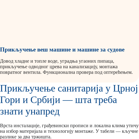
Прикључење веш машине и машине за судове
Довод хладне и топле воде, уградња угаоних пипаца,
прикључење одводног црева на канализацију, монтажа
повратног вентила. Функционална провера под оптерећењем.
Прикључење санитарија у Црној
Гори и Србији — шта треба
знати унапред
Врста инсталације, грађевински прописи и локална клима утичу
на избор материјала и технологију монтаже. У табели — кључне
разлике за два тржишта.