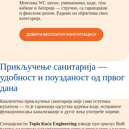
Монтажа WC шоље, умиваоника, каде, туш
кабине и батерија — стручно, са гаранцијом
и фиксном ценом. Радимо на објектима свих
категорија.
ДОБИТИ БЕСПЛАТНУ КОНСУЛТАЦИЈУ
Прикључење санитарија —
удобност и поузданост од првог
дана
Квалитетно прикључење санитарија није само естетика
купатила — то је гаранција одсуства цурења воде, исправног
функционисања канализације и дугог века употребе опреме.
Специјалисти
Topla Kuća Engineering
изводе пун циклус ВиК
радова: од развода канализационих цеви и прикључења хладне