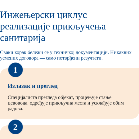
Инжењерски циклус
реализације прикључења
санитарија
Сваки корак бележи се у техничкој документацији. Никаквих
усмених договора — само потврђени резултати.
1
Излазак и преглед
Специјалиста прегледа објекат, процењује стање
цевовода, одређује прикључна места и усклађује обим
радова.
2