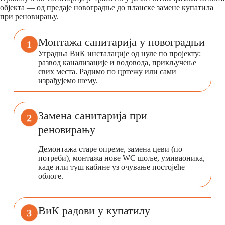
објекта — од предаје новоградње до планске замене купатила
при реновирању.
Монтажа санитарија у новоградњи
1
Уградња ВиК инсталације од нуле по пројекту:
развод канализације и водовода, прикључење
свих места. Радимо по цртежу или сами
израђујемо шему.
Замена санитарија при
2
реновирању
Демонтажа старе опреме, замена цеви (по
потреби), монтажа нове WC шоље, умиваоника,
каде или туш кабине уз очување постојеће
облоге.
ВиК радови у купатилу
3