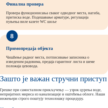
Финална провера
Провера функционисања сваког одводног места, нагиба,
притиска воде. Подешавање арматуре, регулација
пуњења виле казете WC шоље
8
Примопредаја објекта
Чишћење радног места, потписивање записника о
изведеним радовима, предаја гарантног листа и шеме
положаја цевовода.
Зашто је важан стручни приступ
Грешке при самосталном прикључењу — узрок цурења воде,
непријатних мириса из канализације и оштећења облоге. Наши
инжењери строго поштују технолошку процедуру.