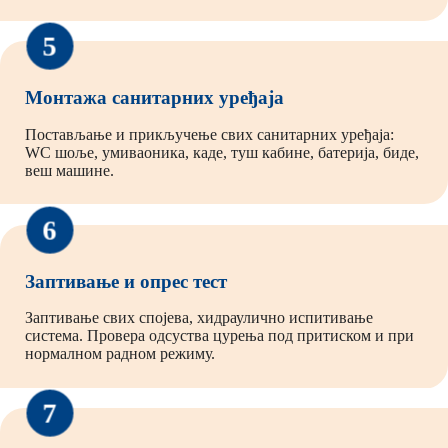
5
Монтажа санитарних уређаја
Постављање и прикључење свих санитарних уређаја:
WC шоље, умиваоника, каде, туш кабине, батерија, биде,
веш машине.
6
Заптивање и опрес тест
Заптивање свих спојева, хидраулично испитивање
система. Провера одсуства цурења под притиском и при
нормалном радном режиму.
7