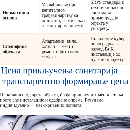
SRPS стандарди;
Усклађивање при
технички пасош
капиталном
Нормативна
система за
грађевинарству са
основа
примопредају
општини; сертификат
објекта у
за санитарну опрему.
употребу.
Породичне куће,
Апартмани, виле,
новоградња —
Специфика
хотели — чести
развод ВиК
објеката
ремонти без замене
инсталације од
стојака.
нуле по пројекту.
Цена прикључења санитарија —
транспарентно формирање цена
Цена зависи од врсте објекта, броја прикључних места, стања
постојеће инсталације и одабране опреме. Рачунамо
индивидуално — без скривених доплата.