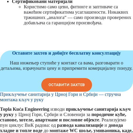
Сертификовани материјали
Користимо само цеви, фитинге и заптиваче са
важећим сертификатима усаглашености. Никаквих
тржишних „аналога“ — само производи проверених
добављача са гаранцијом произвођача.
Оставите захтев и добијте бесплатну консултацију
Наш инжењер ступиће у контакт са вама, разговарати о
детаљима, израчунати цену и припремити комерцијалну понуду.
ОСТАВИТИ ЗАХТЕВ
Прикључење санитарија у Црној Гори и Србији — стручна
монтажа кључ у руку
Topla Kuća Engineering
изводи
прикључење санитарија кључ
у руку
у Црној Гори, Србији и Словенији за
породичне куће,
станове, хотеле, апартмане и пословне објекте
. Реализујемо
пун циклус ВиК радова: од
развода канализације
и
довода
хладне и топле воде
до
монтаже WC шоље, умиваоника, каде,