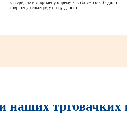
материјале и савремену опрему како бисмо обезбедили
савршену геометрију и поузданост.
и наших трговачких