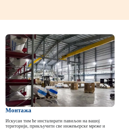
Монтажа
Искусан тим ће инсталирати павиљон на вашој
територији, прикључити све инжењерске мреже и