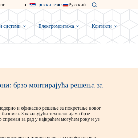
не
Српски језик
Русский
и системи
Електромонтажа
Контакти
ни: брзо монтирајућа решења за
модерно и ефикасно решење за покретање новог
 бизниса. Захваљујући технологијама брзе
р спреман за рад у најкраћем могућем року и уз
ди комплетан циклус услуга за пројектовање,