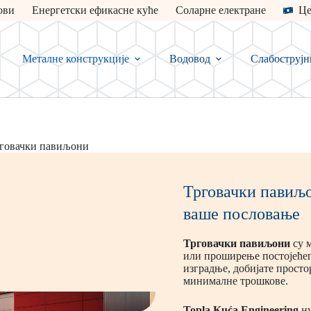
ови
Енергетски ефикасне куће
Соларне електране
Це
Металне конструкције
Водовод
Слабострујн
говачки павиљони
Трговачки павиљо
ваше пословање
Трговачки павиљони
су 
или проширење постојећег
изградње, добијате просто
минималне трошкове.
Topla Kuća Engineering
ну