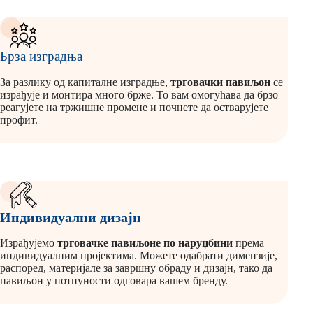
Брза изградња
За разлику од капиталне изградње,
трговачки павиљон
се
израђује и монтира много брже. То вам омогућава да брзо
реагујете на тржишне промене и почнете да остварујете
профит.
Индивидуални дизајн
Израђујемо
трговачке павиљоне по наруџбини
према
индивидуалним пројектима. Можете одабрати димензије,
распоред, материјале за завршну обраду и дизајн, тако да
павиљон у потпуности одговара вашем бренду.