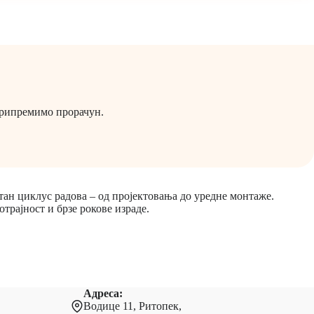
припремимо прорачун.
ан циклус радова – од пројектовања до уредне монтаже.
отрајност и брзе рокове израде.
Адреса:
Водице 11, Ритопек,