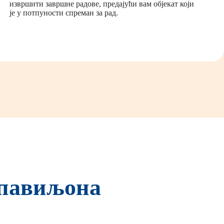
извршити завршне радове, предајући вам објекат који
је у потпуности спреман за рад.
 павиљона