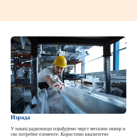
Израда
У нашој радионици израђујемо чврст метални оквир и
све потребне елементе. Користимо квалитетне