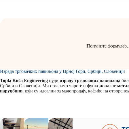
Попуните формулар, 
Израда трговачких павиљона у Црној Гори, Србији, Словенији
Topla Kuća Engineering
нуди
израду трговачких павиљона
било
Србији и Словенији. Ми стварамо чврсте и функционалне
метал
наруџбини
, који су идеални за малопродају, кафиће на отворен