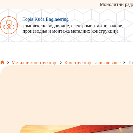
Skip
Монолитни рад
to
content
Topla Kuća Engineering
комплексне водоводне, електромонтажне радове,
производња и монтажа металних конструкција
Металне конструкције
Конструкције за пословање
Тр
Home