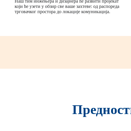
Наш тим инжењера и дизајнера ће развити пројекат
који ће узети у обзир све ваше захтеве: од распореда
трговачког простора до локације комуникација.
Предност