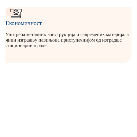
Економичност
Употреба металних конструкција и савремених материјала
чини изградњу павиљона приступачнијом од изградње
стационарне зграде.