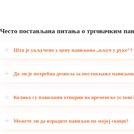
Често постављана питања о трговачким п
Шта је укључено у цену павиљона „кључ у руке“?
Да ли је потребна дозвола за постављање павиљон
Колико су павиљони отпорни на временске услове
Можете ли да израдите павиљон по мојој скици?