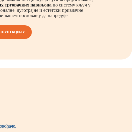
их трговачких павиљона
по систему кључ у
оналне, дуготрајне и естетски привлачне
ћи вашем пословању да напредује.
НСУЛТАЦИЈУ
звођаче.