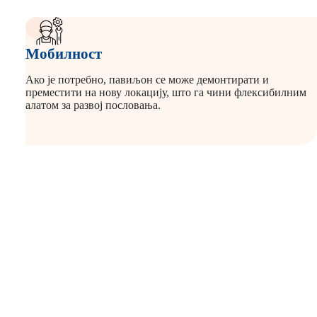
Мобилност
Ако је потребно, павиљон се може демонтирати и
преместити на нову локацију, што га чини флексибилним
алатом за развој пословања.