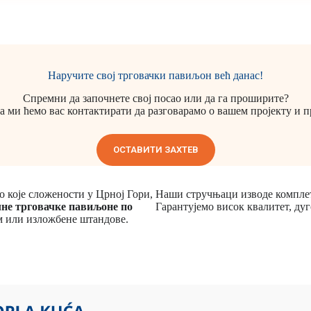
Наручите свој трговачки павиљон већ данас!
Спремни да започнете свој посао или да га проширите?
а ми ћемо вас контактирати да разговарамо о вашем пројекту и 
ОСТАВИТИ ЗАХТЕВ
 које сложености у Црној Гори,
Наши стручњаци изводе комплет
не трговачке павиљоне по
Гарантујемо висок квалитет, дуг
ом или изложбене штандове.